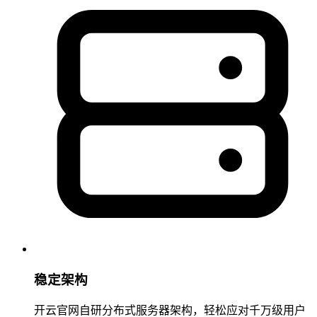
稳定架构
开云官网自研分布式服务器架构，轻松应对千万级用户