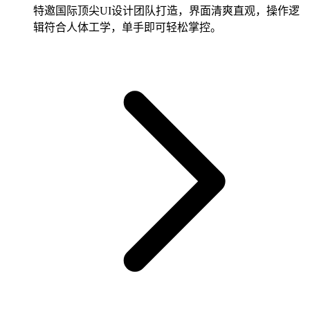
特邀国际顶尖UI设计团队打造，界面清爽直观，操作逻
辑符合人体工学，单手即可轻松掌控。