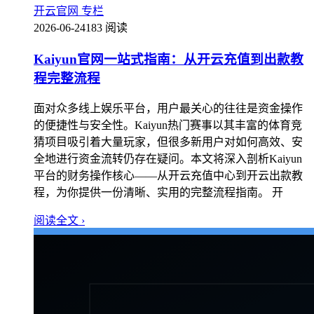
开云官网 专栏
2026-06-24
183 阅读
Kaiyun官网一站式指南：从开云充值到出款教
程完整流程
面对众多线上娱乐平台，用户最关心的往往是资金操作
的便捷性与安全性。Kaiyun热门赛事以其丰富的体育竞
猜项目吸引着大量玩家，但很多新用户对如何高效、安
全地进行资金流转仍存在疑问。本文将深入剖析Kaiyun
平台的财务操作核心——从开云充值中心到开云出款教
程，为你提供一份清晰、实用的完整流程指南。 开
阅读全文
›