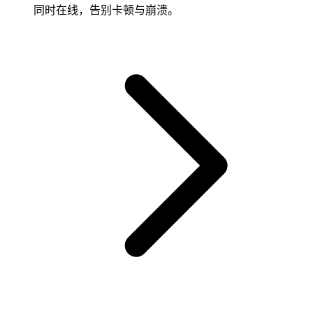
同时在线，告别卡顿与崩溃。