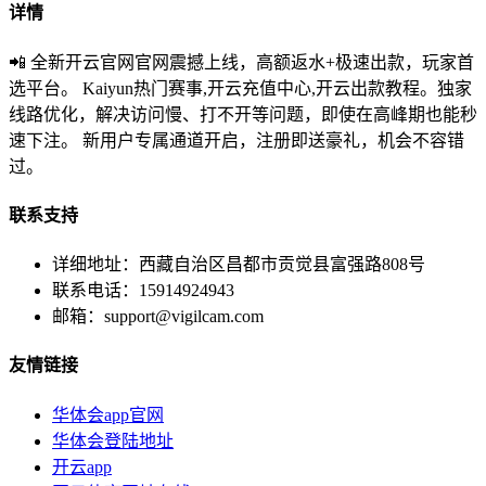
详情
📲 全新开云官网官网震撼上线，高额返水+极速出款，玩家首
选平台。 Kaiyun热门赛事,开云充值中心,开云出款教程。独家
线路优化，解决访问慢、打不开等问题，即使在高峰期也能秒
速下注。 新用户专属通道开启，注册即送豪礼，机会不容错
过。
联系支持
详细地址：西藏自治区昌都市贡觉县富强路808号
联系电话：15914924943
邮箱：
support@vigilcam.com
友情链接
华体会app官网
华体会登陆地址
开云app