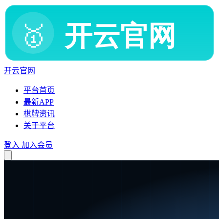
开云官网
平台首页
最新APP
棋牌资讯
关于平台
登入
加入会员