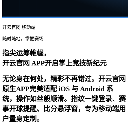
开云官网 移动端
随时随地，掌握赛场
指尖运筹帷幄，
开云官网 APP开启掌上竞技新纪元
无论身在何处，精彩不再错过。
开云官网
原生APP完美适配 iOS 与 Android 系
统，操作如丝般顺滑。指纹一键登录、赛
事开球提醒、比分悬浮窗，专为移动端用
户量身定制。