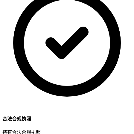
合法合规执照
持有合法合规执照