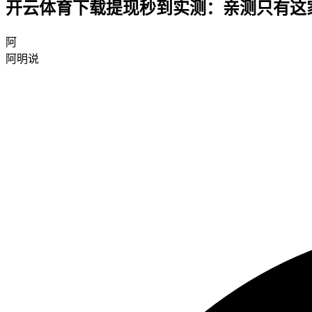
开云体育下载提现秒到实测：亲测只有这
阿
阿明说