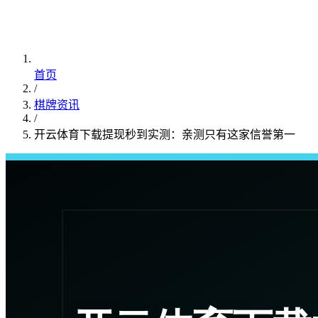
首页
/
棋牌资讯
/
开云体育下载提现秒到实测：亲测只有这家信誉第一