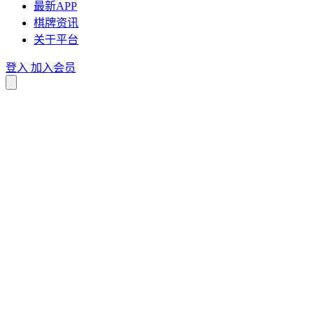
最新APP
棋牌资讯
关于平台
登入
加入会员