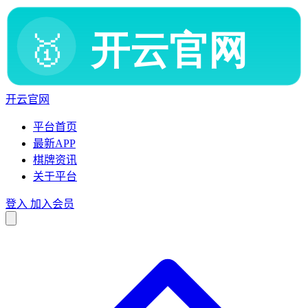
开云官网
平台首页
最新APP
棋牌资讯
关于平台
登入
加入会员