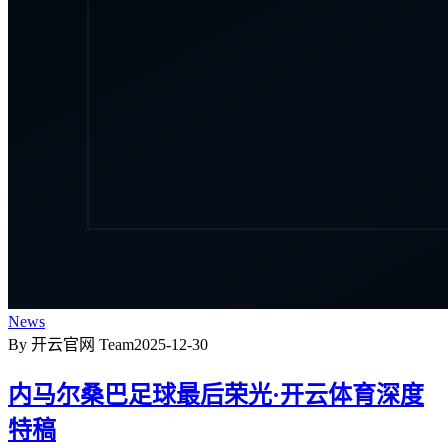
News
By 开云官网 Team
2025-12-30
内马尔桑巴足球最后荣光·开云体育深度
特稿